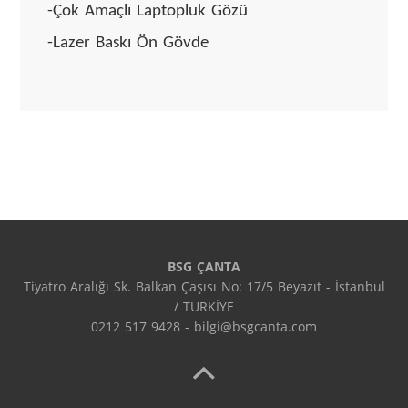
-Çok Amaçlı Laptopluk Gözü
-Lazer Baskı Ön Gövde
BSG ÇANTA
Tiyatro Aralığı Sk. Balkan Çaşısı No: 17/5 Beyazıt - İstanbul
/ TÜRKİYE
0212 517 9428 - bilgi@bsgcanta.com