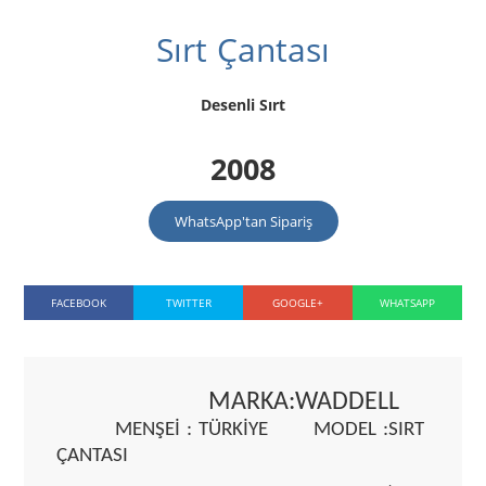
Sırt Çantası
Desenli Sırt
2008
WhatsApp'tan Sipariş
FACEBOOK
TWITTER
GOOGLE+
WHATSAPP
MARKA:WADDELL
MENŞEİ : TÜRKİYE MODEL :SIRT
ÇANTASI