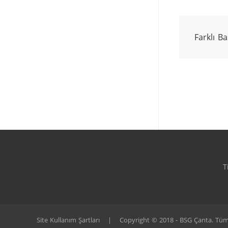
Farklı B
T
Site Kullanım Şartları
|
Copyright © 2018 - BSG Çanta. Tüm 