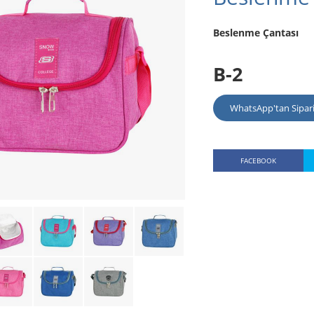
Beslenme Çantası
B-2
WhatsApp'tan Sipar
FACEBOOK