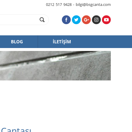
0212 517 9428 - bilgi@bsgcanta.com
BLOG
İLETİŞİM
Çantası