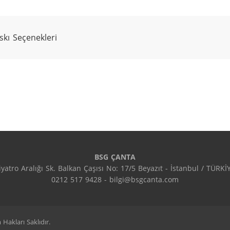
askı Seçenekleri
BSG ÇANTA
iyatro Aralığı Sk. Balkan Çaşısı No: 17/5 Beyazıt - İstanbul / TÜRKİ
0212 517 9428 - bilgi@bsgcanta.com
Hakları Saklıdır.