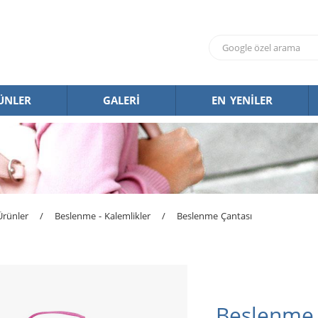
ÜNLER
GALERİ
EN YENİLER
Ürünler
/
Beslenme - Kalemlikler
/
Beslenme Çantası
Beslenme 